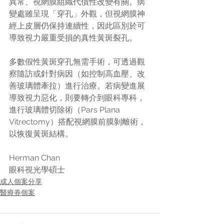
異常、視網膜組織代償性改變有關。病
變處雖呈現「穿孔」外觀，但視網膜神
經上皮層仍保持連續性，因此區別於可
導致視力嚴重受損的真性黃斑裂孔。
多數假性黃斑穿孔無需手術，可透過觀
察隨訪或針對病因（如控制高血壓、改
善玻璃體牽拉）進行治療。若病變進展
導致視力惡化，則要轉介到眼科專科，
進行玻璃體切除術（Pars Plana 
Vitrectomy）搭配視網膜前膜剝離術，
以恢復黃斑結構。
Herman Chan
眼科視光學碩士
成人個案分享
醫療券個案