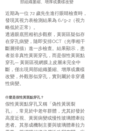
部組織萎縮、增厚或囊樣改變
近期為一位 72 歲先生進行眼睛檢查時，
發現其視力表檢測結果為 6/9-2（視力
略低於正常）。
透過眼底照相初步觀察，黃斑區疑似存
在穿孔病變，隨即安排OCT（光學相干
斷層掃描）進一步檢查。結果顯示，患
者並非真性黃斑穿孔，而是假性黃斑點
穿孔— 黃斑區視網膜上皮層未完全中
斷，僅出現局部組織萎縮、增厚或囊樣
改變，外觀形似穿孔，實則屬於非穿通
性病變。
什麼是假性黃斑點穿孔？
假性黃斑點穿孔又稱「偽性黃斑裂
孔」，常見於中老年群體，尤其好發於
高度近視、黃斑病變或慢性玻璃體牽拉
患者。其形成機制主要與玻璃體牽拉力