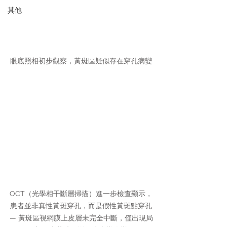
其他
眼底照相初步觀察，黃斑區疑似存在穿孔病變
OCT（光學相干斷層掃描）進一步檢查顯示，
患者並非真性黃斑穿孔，而是假性黃斑點穿孔
— 黃斑區視網膜上皮層未完全中斷，僅出現局