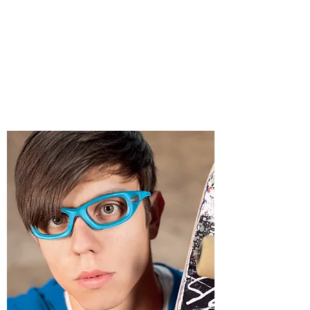
所用物料堅固耐用，較普通塑膠鏡片堅硬
達10倍以上，而美國太空總署NASA亦使
用同樣物料製作太空衣頭盔遮護面罩(2)
特別適合:
運動型人士 : 保護眼睛免受突如其來的衝
擊
兒童、年長人士 : 保護眼睛免受生活中的
任何碰撞、跌倒、撞擊等等