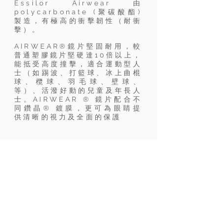
Essilor Airwear 由
polycarbonate (聚碳酸酯)
製造，有極高的衝擊韌性（耐衝
擊）。
AIRWEAR®鏡片堅固耐用，較
普通塑膠鏡片堅硬達10倍以上，
能抵受高度撞擊，適合運動型人
士
（如踢波、打籃球、冰上曲棍
球、欖球、羽毛球、壁球、
等）
、活潑好動的兒童及年長人
士。AIRWEAR ® 鏡片配合不
同鑽晶® 鍍膜，更可為眼睛提
供清晰的視力及全面的保護
AIRWEAR®鏡片特點:
極致輕巧纖薄
較普通塑膠鏡片輕巧達30%，為配戴者提
供最大的舒適度(1)
堅固安全