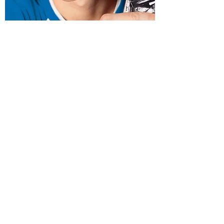
100%紫外線防護
紫外線除了對您的皮膚造成傷害外，也會
損害您的眼睛。紫外線的影響會隨時間而
累積，可加速眼睛老化和白內障等眼疾問
題。
無論是透明或著色Airwear® 鏡片，也能為
您的眼睛提供UV 380nm以上的紫外線防
護，更能100%阻隔UVA(315nm-380nm)
及UVB(280nm-315nm)。
特別適合 : 戶外活動人士
環保物料
採用100%可回收物料製造，生產過程中的
用水及廢料亦100%循環再用*，合乎環保
原則。
「安全認証」
​可提供「安全認証」(一些運動團體需要提
供此證明才可以在比賽/訓練中使用眼鏡)