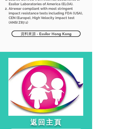
Essilor Laboratories of America (ELOA).
Airwear compliant with most stringent
impact resistance tests including FDA (USA),
CEN (Europe), High Velocity impact test
(ANSI Z87.1)
資料來源 - Essilor Hong Kong
​返回主頁