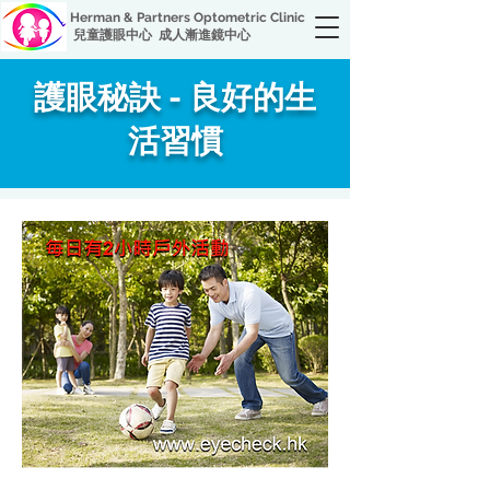
Herman & Partners Optometric Clinic
兒童護眼中心 成人漸進鏡中心
護眼秘訣 - 良好的生
活習慣