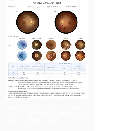
Airdoc 可以評估 「視神經」 、 「黃斑
點」 、「 視網膜血管」等健康情況，並評
估多種「慢性眼病」的風險。*