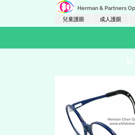
Herman & Partner
兒童護眼
成人護眼
​