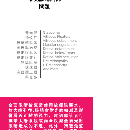
問題
Glaucoma
青光眼
Vitreous Floaters
飛蚊症
Vitreous detachment
玻離體脫落
Macular degenration
黃斑點病變
Retinal detachment
視網膜脫落
Retinal holes/ tears
Retinal vein occlusion
視網膜穿孔
DM retinopathy
靜脈阻塞
HT retinopathy
糖尿眼
And more......
高血壓上眼
​......與更多
全面眼睛檢查需使用放瞳眼藥水。
放大瞳孔後,眼睛會對光線敏感及影
響看近距離的視力。建議應診者可
攜帶太陽眼鏡或雨傘以減低陽光對
眼睛造成的不適。此外，請避免駕