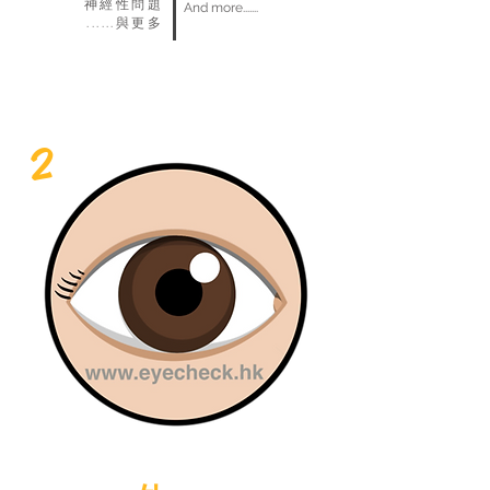
神經性問題
And more.......
​......與更多
2