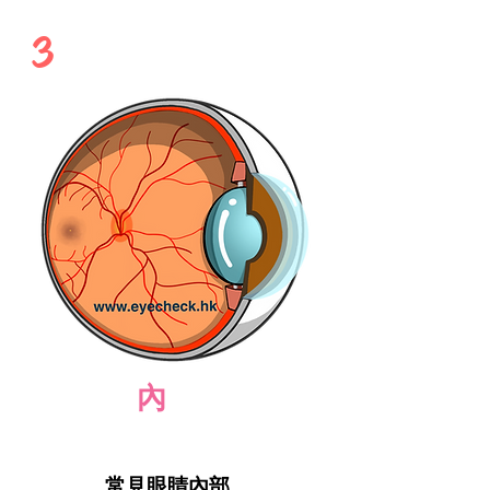
3
​眼球
內
部健康
視網膜，黃斑點，視神經頭
和其他眼睛內部健康
常見眼睛內部