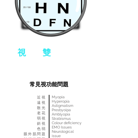
視
力與
雙
眼協調
度數，色覺，雙眼協調，視野
和其他視覺功能
常見視功能問題
Myopia
近視
Hyperopia
遠視
Astigmatism
散光
Presbyoipa
老花
Amblyopia
弱視
Strabismus
Colour deficiency
斜視
EMO Issues
​色弱
Neurological
眼外肌問題
issue