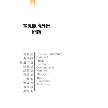
​眼球
外
部健康
​眼壓，眼皮，淚水，角膜，晶體
和其他
眼睛外部健康
常見眼睛外部
問題
Dry eye Syndrome
乾眼症
Cataract
白內障
Ptosis
眼皮下垂
Blepharitis
眼皮炎
Conjunctivitis
結膜炎
Keratitis
Pterygium
角膜炎
Iritis
胬肉
Glaucoma
虹膜炎
And more......
​青光眼
​......與更多