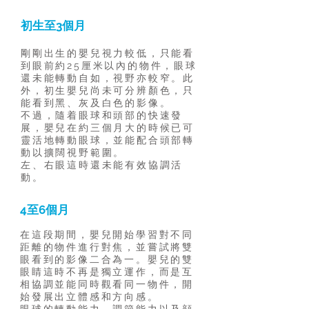
初生至3個月
剛剛出生的嬰兒視力較低，只能看
到眼前約25厘米以內的物件，眼球
還未能轉動自如，視野亦較窄。此
外，初生嬰兒尚未可分辨顏色，只
能看到黑、灰及白色的影像。
不過，隨着眼球和頭部的快速發
展，嬰兒在約三個月大的時候已可
靈活地轉動眼球，並能配合頭部轉
動以擴闊視野範圍。
左、右眼這時還未能有效協調活
動。
4至6個月
在這段期間，嬰兒開始學習對不同
距離的物件進行對焦，並嘗試將雙
眼看到的影像二合為一。嬰兒的雙
眼睛這時不再是獨立運作，而是互
相協調並能同時觀看同一物件，開
始發展出立體感和方向感。