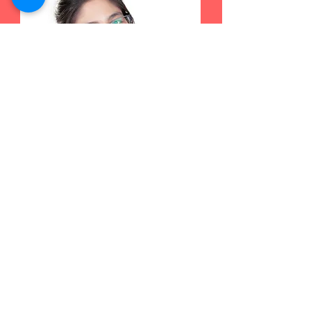
漸進鏡片
了解更多 >