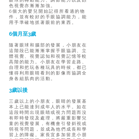
眼球的轉動能力、調節能力以及顔
色視覺亦漸漸加強。
6個大的嬰兒開始記得所看過的物
件，並有較好的手眼協調能力，能
用手準確地抓著眼前的東西。
6個月至3歲
隨著眼球和腦部的發展，小朋友在
這階段已能漸漸掌握手眼協調、立
體視覺、視覺認知和視覺記憶等較
高階的能力。小朋友在學習走路、
自理和把玩各種玩具的時候，都已
懂得利用眼睛看到的影像而協調全
身各組肌肉的活動。
3歲以後
三歲以上的小朋友，眼睛的發展基
本上已能達到成年人的水平。如在
這段時間出現眼睛或視力問題而沒
有即時發現及處理，將嚴重影響兒
童的視覺發展，有機會引發斜視或
弱視等問題，並成為他們成長和學
習上的障礙。家長宜多加留意小朋