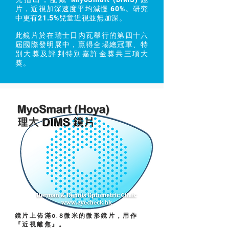
片，近視加深速度平均減慢 60%。研究
中更有21.5%兒童近視並無加深。
此鏡片於在瑞士日內瓦舉行的第四十六
屆國際發明展中，贏得全場總冠軍、特
別大獎及評判特別嘉許金獎共三項大
獎。
鏡片上佈滿0.8微米的微形鏡片，用作
『近視離焦』。