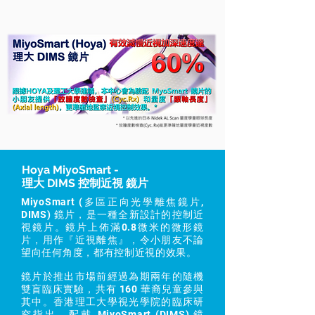
Hoya MiyoSmart -
理大 DIMS 控制近視 鏡片
MiyoSmart (多區正向光學離焦鏡片,
DIMS) 鏡片，是一種全新設計的控制近
視鏡片。鏡片上佈滿0.8微米的微形鏡
片，用作『近視離焦』，令小朋友不論
望向任何角度，都有控制近視的效果。
鏡片於推出市場前經過為期兩年的隨機
雙盲臨床實驗，共有 160 華裔兒童參與
其中。香港理工大學視光學院的臨床研
究指出，配戴 MiyoSmart (DIMS) 鏡