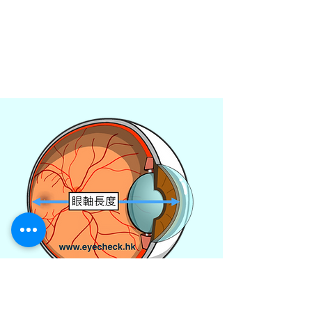
測量儀器，只需拍攝兩張相片，即可測量
瞳距(PD)、眼鏡架Size、配戴位置、鏡
高(H)、鏡架和眼睛的距離(VP)、鏡架傾
斜度(PT)、鏡架彎度(WA)等不同數據。
​這些數據，對訂製
「
漸進鏡片
」、「
兒童
控制近視鏡片
」
極為重要。
眼軸長度 (Axial length)