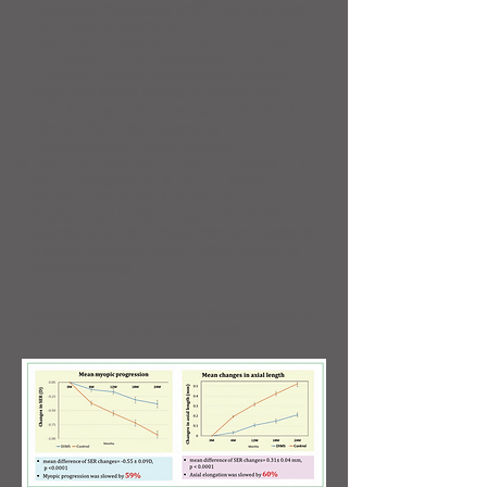
Behavioral Optometry (ICBO), 26-29 of April
2018. Sydney, Australia.
Lam, C. S. Y., Tang, W. C., Tse, D. Y. Y., Lee, R.
P. K., Chun, R. K. M., Hasegawa, K., … & To, C.
H. (2020). Defocus Incorporated Multiple
Segments (DIMS) spectacle lenses slow
myopia progression: a 2-year randomised
clinical trial. British Journal of
Ophthalmology, 104(3), 363-368.
Lam, C. S., Tang, W. C., Lee, P. H., Zhang, H. Y.,
Qi, H., Hasegawa, K., & To, C. H. (2021).
Myopia control effect of defocus
incorporated multiple segments (DIMS)
spectacle lens in Chinese children: results of
a 3-year follow-up study. British Journal of
Ophthalmology.
*
https://www.polyu.edu.hk/ife/corp/cntimg
s/techsearch/3_SO_03_0218.pdf