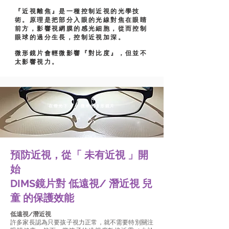
『近視離焦』是一種控制近視的光學技
術。原理是把部分入眼的光線對焦在眼睛
前方，影響視網膜的感光細胞，從而控制
眼球的過分生長，控制近視加深。
微形鏡片會輕微影響『對比度』，但並不
太影響視力。
​在燈光下 0.8 微米的微形鏡片
預防近視，從「 未有近視 」開
始
DIMS鏡片對 低遠視/ 潛近視 兒
童 的保護效能
低遠視/潛近視
許多家長認為只要孩子視力正常，就不需要特別關注