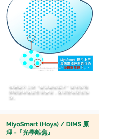
佈滿鏡片上的 “微形離焦鏡片” 能有效地
抑制眼球過度生長變長，因而控制近視加
深。
MiyoSmart (Hoya) / DIMS 原
理 -『光學離焦』