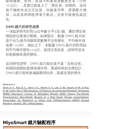
眼睛健康。然而，當孩子的遠視度數接近零（少於
+0.75D），其實已經進入了「潛近視」的階段。這些
孩子雖然尚未正式近視，但隨著升學、課業壓力增
加，以及長時間使用電子產品，近視可能會迅速惡
化。
DIMS 鏡片的研究成果
一項臨床研究針對24位年齡介乎5至7歲、屬於潛近視
階段的兒童進行觀察。結果顯示，配戴 DIMS 鏡片的
孩子在九個月內眼睛度數幾乎沒有變化，平均每年僅
改變 -0.08D；相比之下，未配戴 DIMS 鏡片的對照組
則平均每年變化-0.15D。值得注意的是，該研究並未
比較眼軸長度的變化。
這項研究證明，DIMS 鏡片能在孩子還「沒有近視」
的階段就開始發揮保護作用。透過特殊的光學設計，
DIMS 鏡片能有效減緩眼球拉長，延緩近視的發生
Reference:
Yang, H.-Y., Tsai, D.-C., Yang, Y.-C., Wang, C.-Y., Lee, C.-W., Huang, P.-W., & Hsu,
N.-W. (2025, May). Effectiveness of Defocus Incorporated Multiple Segments
(DIMS) Spectacle Lenses in Retarding Myopic Shifts Among Pre-Myopic
Preschoolers: Nine-Month Results of a Pilot Study [Poster presentation].
Association for Research in Vision and Ophthalmology (ARVO) Annual
Meeting, Seattle, WA, United States.
MiyoSmart 鏡片驗配程序