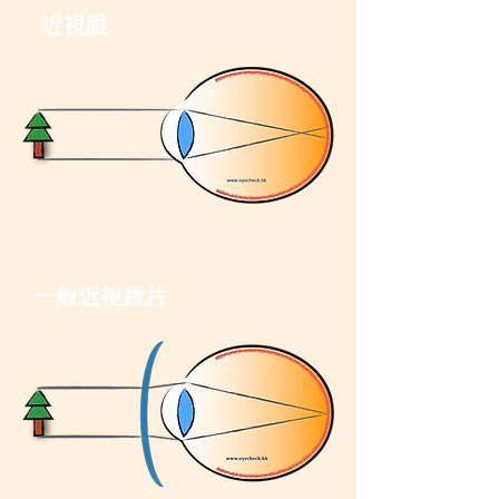
​近視眼
​一般近視鏡片