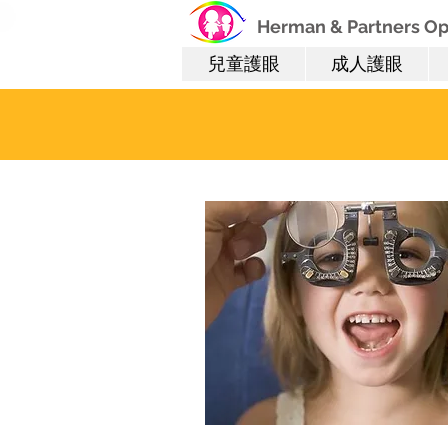
Herman & Partner
兒童護眼
成人護眼