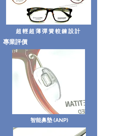
超輕超薄彈簧較鍊設計
專業評價
智能鼻墊 (ANP)