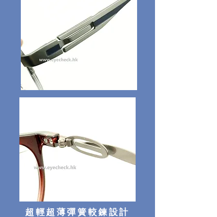
超輕超薄彈簧較鍊設計