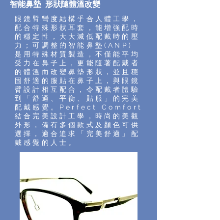
智能鼻墊 形狀隨體溫改變
眼鏡臂彎度結構乎合人體工學，
配合特殊形狀耳套，能增強配時
的穩定性，大大減低配戴時的壓
力；可調整的智能鼻墊(ANP)
是用特殊材質製造，不僅能平均
受力在鼻子上，更能隨著配戴者
的體溫而改變鼻墊形狀，並且穩
固舒適的服貼在鼻子上，與眼鏡
臂設計相互配合，令配戴者體驗
到「舒適、平衡、貼服」的完美
配戴感覺。Perfect Comfort
結合完美設計工學，時尚的美觀
外形，備有多個款式及顏色可供
選擇，適合追求「完美舒適」配
戴感覺的人士。