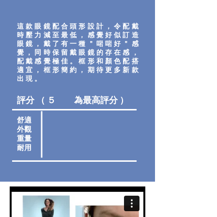
這款眼鏡配合頭形設計，令配戴
時壓力減至最低，感覺好似訂造
眼鏡，戴了有一種＂啱啱好＂感
覺，同時保留戴眼鏡的存在感，
配戴感覺極佳。框形和顏色配搭
適宜，框形簡約，期待更多新款
出現。
評分 （ ５ 為最高評分 ）
舒適
外觀
重量
耐用