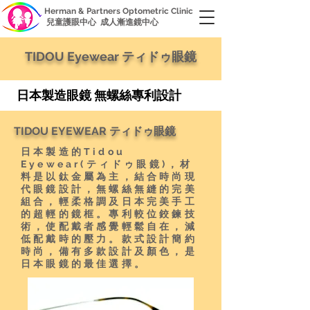
Herman & Partners Optometric Clinic
兒童護眼中心 成人漸進鏡中心
TIDOU Eyewear ティドゥ眼鏡
日本製造眼鏡 無螺絲專利設計
TIDOU EYEWEAR
ティドゥ眼鏡
日本製造的Tidou
Eyewear(ティドゥ眼鏡)，材
料是以鈦金屬為主，結合時尚現
代眼鏡設計，無螺絲無縫的完美
組合，輕柔格調及日本完美手工
的超輕的鏡框。專利較位鉸鍊技
術，使配戴者感覺輕鬆自在，減
低配戴時的壓力。款式設計簡約
時尚，備有多款設計及顏色，是
日本眼鏡的最佳選擇。