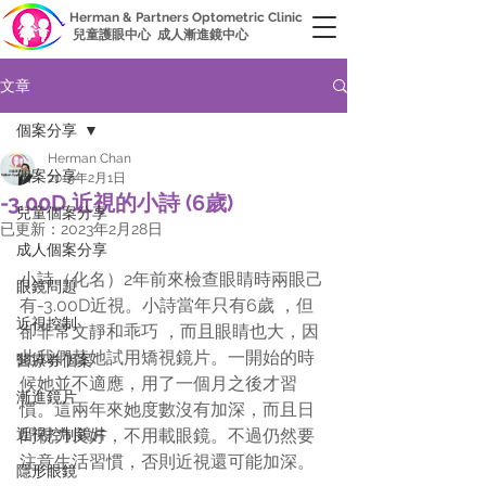
Herman & Partners Optometric Clinic
兒童護眼中心 成人漸進鏡中心
文章
個案分享
Herman Chan
個案分享
2019年2月1日
-3.00D 近視的小詩 (6歲)
兒童個案分享
已更新：
2023年2月28日
成人個案分享
小詩（化名）2年前來檢查眼睛時兩眼己
眼鏡問題
有-3.00D近視。小詩當年只有6歲 ，但
近視控制
卻非常文靜和乖巧 ，而且眼睛也大，因
此我們替她試用矯視鏡片。一開始的時
醫療券個案
候她並不適應，用了一個月之後才習
漸進鏡片
慣。這兩年來她度數沒有加深，而且日
近視控制鏡片
間視力良好，不用載眼鏡。不過仍然要
注意生活習慣，否則近視還可能加深。
隱形眼鏡