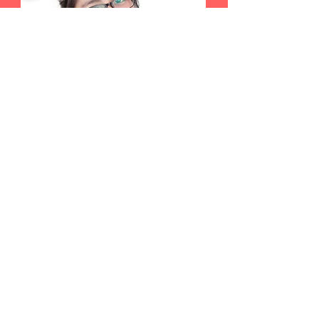
漸進鏡片
了解更多 >