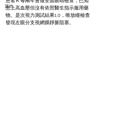
患者Ｋ每兩年會做全面眼睛檢查，已知
其他
患上高血壓但沒有依照醫生指示服用藥
物。是次視力測試結果1.0，唯放瞳檢查
發現左眼分支視網膜靜脈阻塞。