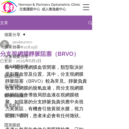
Herman & Partners Optometric Clinic
兒童護眼中心 成人漸進鏡中心
文章
個案分享
paullaucecc
個案分享
2024年10月29日
分支視網膜靜脈阻塞（BRVO）
兒童個案分享
已更新：
2025年6月2日
成人個案分享
眼中風指視網膜血管閉塞，類型取決於
受影響血管及位置。其中，分支視網膜
眼鏡問題
靜脈阻塞（BRVO）較為常見。靜脈負責
近視控制
收集視網膜的脫氧血液，而分支視網膜
靜脈阻塞會導致局部血液在視網膜積
醫療券個案
聚。如阻塞的分支靜脈負責供應
中央視
漸進鏡片
力黃斑區
，有機會引致黃斑水腫，視力
近視控制鏡片
受損。否則，患者未必會有任何徵狀。
隱形眼鏡