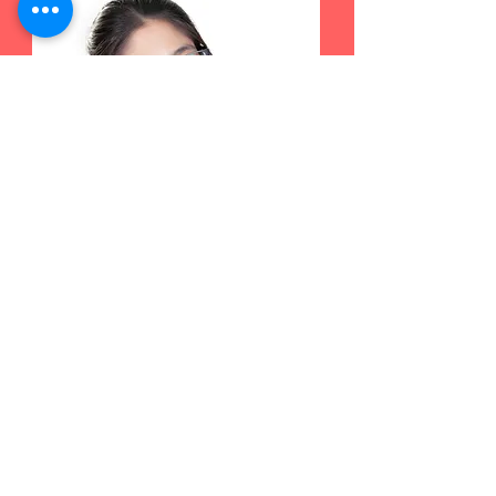
漸進鏡片
了解更多 >