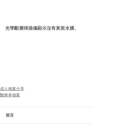
光學斷層掃描儀顯示沒有黃斑水腫。
成人個案分享
醫療券個案
留言